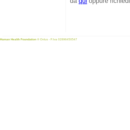
da
qui
oppure richiedi
Human Health Foundation
® Onlus - P.Iva 02896450547